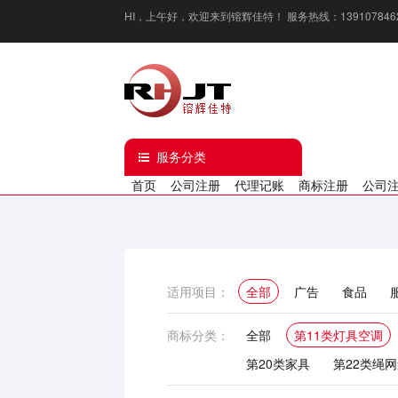
HI，
上午好
，欢迎来到镕辉佳特！ 服务热线：13910784629 / 1
服务分类
首页
公司注册
代理记账
商标注册
公司
适用项目：
全部
广告
食品
化妆品
厨房用具
新
商标分类：
全部
第11类灯具空调
第20类家具
第22类绳
第30类方便食品
第31