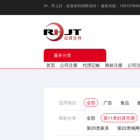
HI，
早上好
，欢迎来到镕辉佳特！ 服务热线：13910784629 / 1
服务分类
首页
公司注册
代理记账
商标注册
公司
适用项目：
全部
广告
食品
化妆品
厨房用具
新
商标分类：
全部
第11类灯具空调
第20类家具
第22类绳
第30类方便食品
第31