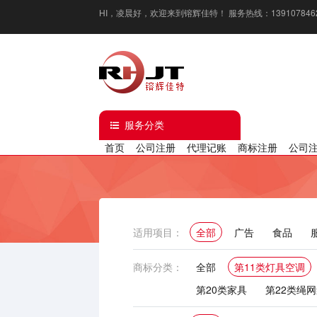
HI，
凌晨好
，欢迎来到镕辉佳特！ 服务热线：13910784629 / 1
服务分类
首页
公司注册
代理记账
商标注册
公司
适用项目：
全部
广告
食品
化妆品
厨房用具
新
商标分类：
全部
第11类灯具空调
第20类家具
第22类绳
第30类方便食品
第31