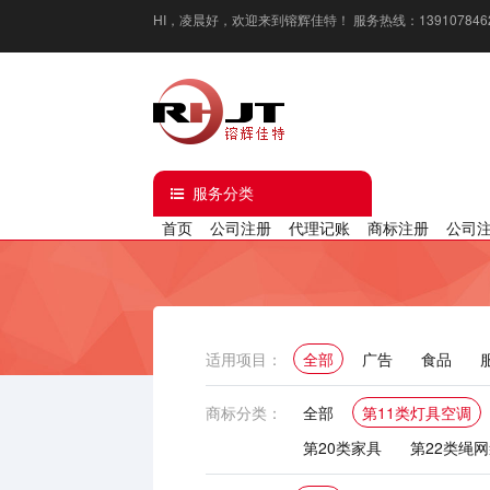
HI，
凌晨好
，欢迎来到镕辉佳特！ 服务热线：13910784629 / 1
服务分类
首页
公司注册
代理记账
商标注册
公司
适用项目：
全部
广告
食品
化妆品
厨房用具
新
商标分类：
全部
第11类灯具空调
第20类家具
第22类绳
第30类方便食品
第31