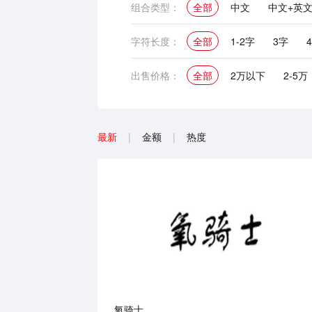
组合类型：
全部
中文
中文+英
英文
中文+英文+图形
字符长度：
全部
1-2字
3字
出售价格：
全部
2万以下
2-5万
最新
|
金额
|
热度
氧骑士