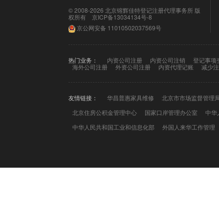
© 2008-2026 北京镕辉佳特登记注册代理事务所 版
权所有
京ICP备13034134号-8
京公网安备
11010502037569号
热门业务：
内资公司注册
内资公司注销
登记事项
海外公司注册
外资公司注册
内资代理记账
减少注
友情链接：
华昌普惠家具维修
北京市市场监督管理
北京住房公积金管理中心
国家口岸管理办公室
中华
中华人民共和国工业和信息化部
外国人来华工作管理