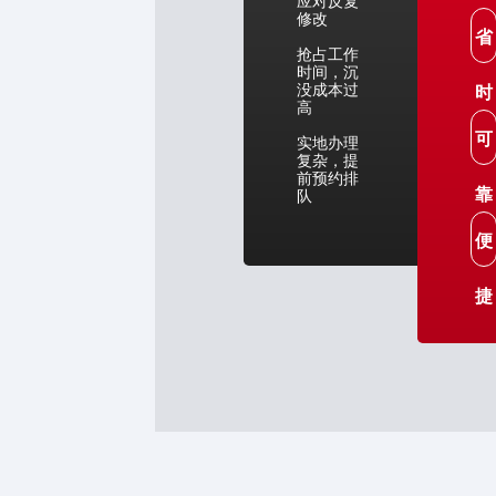
修改
省
抢占工作
时间，沉
没成本过
时
高
可
实地办理
复杂，提
前预约排
靠
队
便
捷