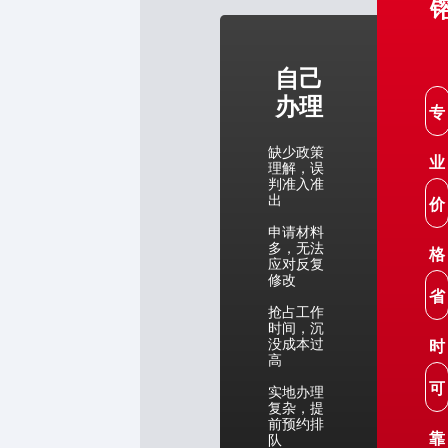
自己
办理
专
缺少政策
业
理解，误
判准入准
出
价
申请材料
多，无法
格
应对反复
修改
省
抢占工作
时间，沉
没成本过
时
高
可
实地办理
复杂，提
前预约排
靠
队