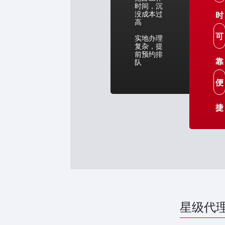
时间，沉
没成本过
时
高
可
实地办理
复杂，提
前预约排
靠
队
便
捷
星级代