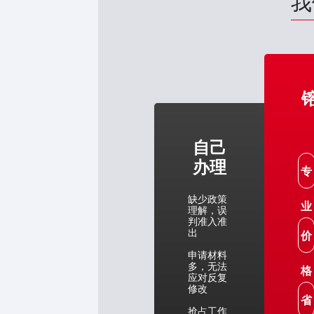
我
自己
办理
专
缺少政策
业
理解，误
判准入准
出
价
申请材料
多，无法
格
应对反复
修改
省
抢占工作