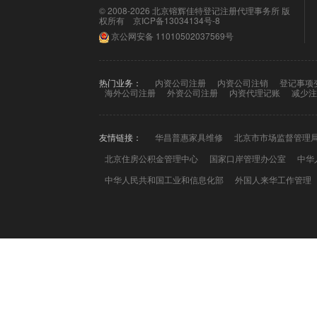
© 2008-2026 北京镕辉佳特登记注册代理事务所 版
权所有
京ICP备13034134号-8
京公网安备
11010502037569号
热门业务：
内资公司注册
内资公司注销
登记事项
海外公司注册
外资公司注册
内资代理记账
减少注
友情链接：
华昌普惠家具维修
北京市市场监督管理
北京住房公积金管理中心
国家口岸管理办公室
中华
中华人民共和国工业和信息化部
外国人来华工作管理