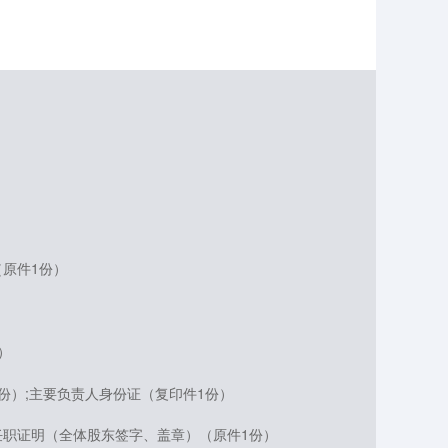
原件1份）
）
份）;主要负责人身份证（复印件1份）
任职证明（全体股东签字、盖章）（原件1份）