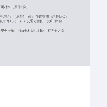
明材料（原件1份）
产证明）（复印件1份）;使用证明（租赁协议）
复印件1份）（3）交通方位图（复印件1份）
括安全措施、消防器材是否到位、有无专人负