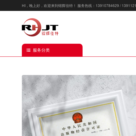
HI，
晚上好
，欢迎来到镕辉佳特！ 服务热线：13910784629 / 1391121922
服务分类