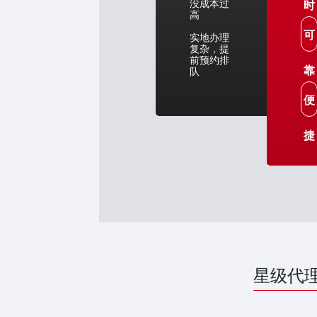
没成本过
时
高
可
实地办理
复杂，提
前预约排
靠
队
便
捷
星级代