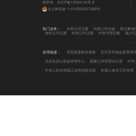
权所有
京ICP备13034134号-8
京公网安备
11010502037569号
热门业务：
内资公司注册
内资公司注销
登记事项
海外公司注册
外资公司注册
内资代理记账
减少注
友情链接：
华昌普惠家具维修
北京市市场监督管理
北京住房公积金管理中心
国家口岸管理办公室
中华
中华人民共和国工业和信息化部
外国人来华工作管理