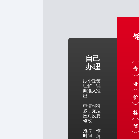
自己
办理
专
缺少政策
业
理解，误
判准入准
出
价
申请材料
多，无法
格
应对反复
修改
省
抢占工作
时间，沉