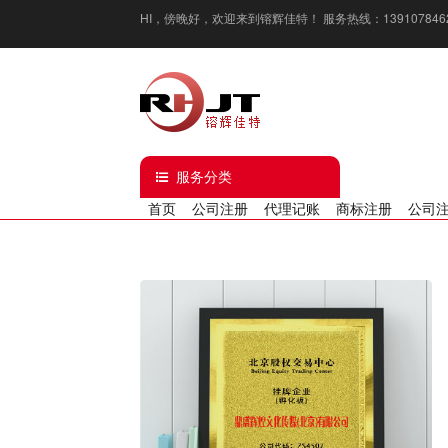
HI，
傍晚好
，欢迎来到镕辉佳特！ 服务热线：13910784629 / 1
服务分类
首页
公司注册
代理记账
商标注册
公司